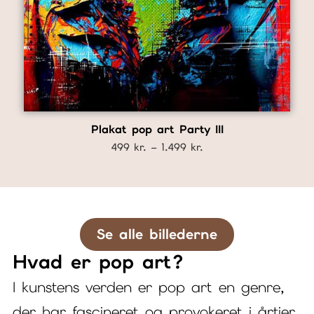
Plakat pop art Party III
Prisinterval:
499
kr.
–
1.499
kr.
499 kr.
til
1.499 kr.
Se alle billederne
Hvad er pop art?
I kunstens verden er pop art en genre,
der har fascineret og provokeret i årtier.