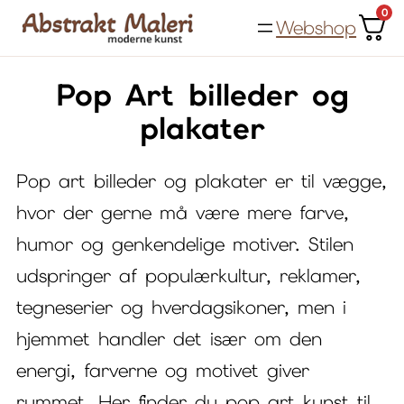
Spring
0
Webshop
til
indhold
Pop Art billeder og
plakater
Pop art billeder og plakater er til vægge,
hvor der gerne må være mere farve,
humor og genkendelige motiver. Stilen
udspringer af populærkultur, reklamer,
tegneserier og hverdagsikoner, men i
hjemmet handler det især om den
energi, farverne og motivet giver
rummet. Her finder du pop art kunst til