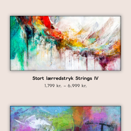
Stort lærredstryk Strings IV
Prisinterval:
1.799
kr.
–
6.999
kr.
1.799 kr.
til
6.999 kr.