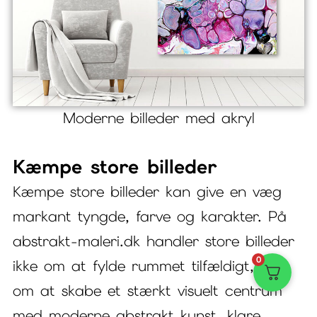
Moderne billeder med akryl
Kæmpe store billeder
Kæmpe store billeder kan give en væg
markant tyngde, farve og karakter. På
abstrakt-maleri.dk handler store billeder
0
ikke om at fylde rummet tilfældigt, men
om at skabe et stærkt visuelt centrum
med moderne abstrakt kunst, klare