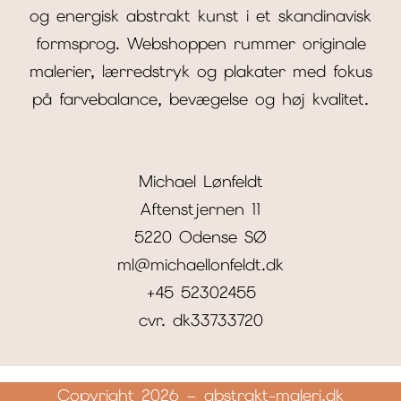
og energisk abstrakt kunst i et skandinavisk
formsprog. Webshoppen rummer originale
malerier, lærredstryk og plakater med fokus
på farvebalance, bevægelse og høj kvalitet.
Michael Lønfeldt
Aftenstjernen 11
5220 Odense SØ
ml@michaellonfeldt.dk
+45 52302455
cvr. dk33733720
Copyright 2026 – abstrakt-maleri.dk