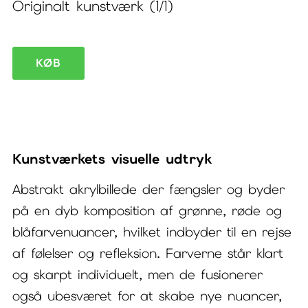
Originalt kunstværk (1/1)
Abstrakt
KØB
akrylbillede
Clarity
I
antal
Kunstværkets visuelle udtryk
Abstrakt akrylbillede der fængsler og byder
på en dyb komposition af grønne, røde og
blåfarvenuancer, hvilket indbyder til en rejse
af følelser og refleksion. Farverne står klart
og skarpt individuelt, men de fusionerer
også ubesværet for at skabe nye nuancer,