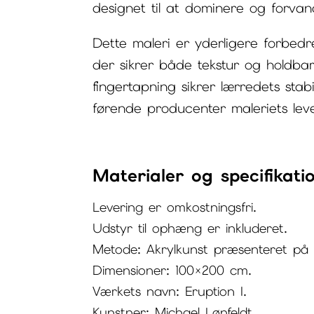
designet til at dominere og forvan
Dette maleri er yderligere forbedr
der sikrer både tekstur og holdba
fingertapning sikrer lærredets sta
førende producenter maleriets lev
Materialer og specifikati
Levering er omkostningsfri.
Udstyr til ophæng er inkluderet.
Metode: Akrylkunst præsenteret på 
Dimensioner: 100×200 cm.
Værkets navn: Eruption I.
Kunstner: Michael Lønfeldt.