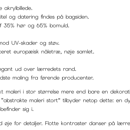
 akrylbillede.
titel og datering findes på bagsiden.
af 35% hør og 65% bomuld.
r mod UV-skader og støv.
iceret europæisk nåletræ, nøje samlet.
legant ud over lærredets rand.
dste maling fra førende producenter.
maleri i stor størrelse mere end bare en dekorati
 “abstrakte maleri stort” tilbyder netop dette: en dyb
finder sig i.
øje for detaljer. Flotte kontraster danser på lærr