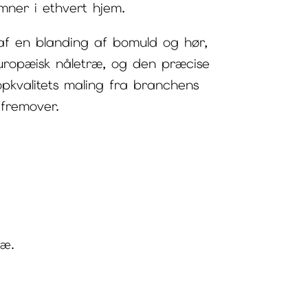
mner i ethvert hjem.
t af en blanding af bomuld og hør,
europæisk nåletræ, og den præcise
opkvalitets maling fra branchens
 fremover.
ræ.