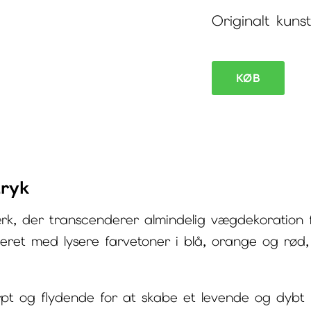
Originalt kunst
KØB
Abstrakt
maleri
stort
Eruption
tryk
I
antal
ærk, der transcenderer almindelig vægdekoration 
neret med lysere farvetoner i blå, orange og rød
pt og flydende for at skabe et levende og dybt bi