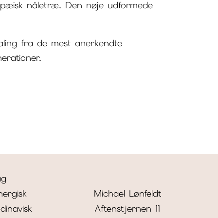
ropæisk nåletræ. Den nøje udformede
aling fra de mest anerkendte
nerationer.
ag
nergisk
Michael Lønfeldt
dinavisk
Aftenstjernen 11