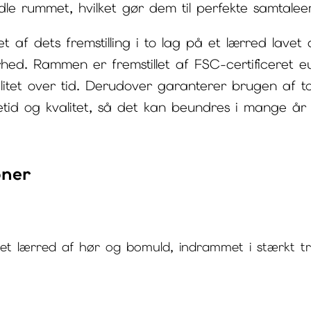
dle rummet, hvilket gør dem til perfekte samtalee
et af dets fremstilling i to lag på et lærred lave
rhed. Rammen er fremstillet af FSC-certificeret 
bilitet over tid. Derudover garanterer brugen af t
etid og kvalitet, så det kan beundres i mange år
oner
et lærred af hør og bomuld, indrammet i stærkt t