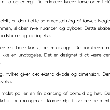
m ro og energi. De primære lysere farvetoner i b
.
ecielt, er den flotte sammensætning af farver. Nogle
mmen, skaber nye nuancer og dybder. Dette skaber 
fordybelse og opdagelse.
ser er ikke bare kunst, de er udsagn. De dominer
 ikke en undtagelse. Det er designet til at være ce
.
 lag, hvilket giver det ekstra dybde og dimension. D
velse.
malet på, er en fin blanding af bomuld og hør. De
stur for malingen at klamre sig til, skaber de mest 