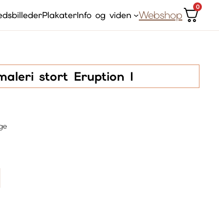
0
Webshop
dsbilleder
Plakater
Info og viden
aleri stort Eruption I
ge