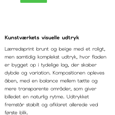
III
–
lærredsprint
brunt
Kunstværkets visuelle udtryk
og
beige
Lærredsprint brunt og beige med et roligt,
men samtidig komplekst udtryk, hvor fladen
antal
er bygget op i tydelige lag, der skaber
dybde og variation. Kompositionen opleves
åben, med en balance mellem tætte og
mere transparente områder, som giver
billedet en naturlig rytme. Udtrykket
fremstår stabilt og afklaret allerede ved
første blik.