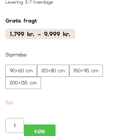
Levering 3-7 hverdage
Gratis fragt
Prisinterval:
1.799
kr.
–
9.999
kr.
1.799 kr.
til
Størrelse
9.999 kr.
90×60 cm
120×80 cm
150×95 cm
200×135 cm
Ryd
Adept
KØB