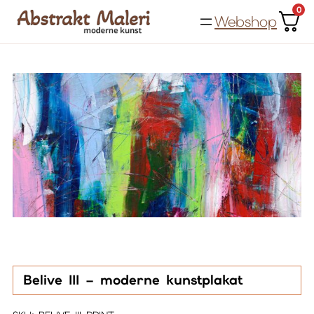
Spring
0
Webshop
til
indhold
Belive III – moderne kunstplakat