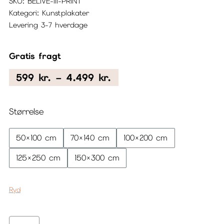
SKU:
BELIVE-III-PRINT
Kategori:
Kunstplakater
Levering 3-7 hverdage
Gratis fragt
Prisinterval:
599
kr.
–
4.499
kr.
599 kr.
til
Størrelse
4.499 kr.
50×100 cm
70×140 cm
100×200 cm
125×250 cm
150×300 cm
Ryd