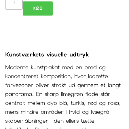
Belive
KØB
III
–
moderne
kunstplakat
Kunstværkets visuelle udtryk
antal
Moderne kunstplakat med en bred og
koncentreret komposition, hvor lodrette
farvezoner bliver strakt ud gennem et langt
panorama. En skarp limegrøn flade står
centralt mellem dyb blå, turkis, rød og rosa,
mens mindre områder i hvid og lysegrå
skaber åbninger i den ellers tætte