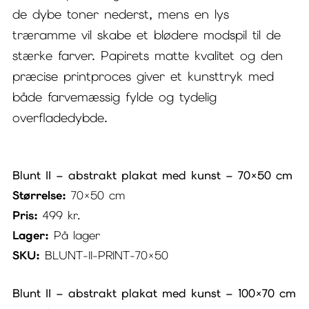
de dybe toner nederst, mens en lys
træramme vil skabe et blødere modspil til de
stærke farver. Papirets matte kvalitet og den
præcise printproces giver et kunsttryk med
både farvemæssig fylde og tydelig
overfladedybde.
Blunt II – abstrakt plakat med kunst – 70×50 cm
Størrelse:
70×50 cm
Pris:
499
kr.
Lager:
På lager
SKU:
BLUNT-II-PRINT-70×50
Blunt II – abstrakt plakat med kunst – 100×70 cm