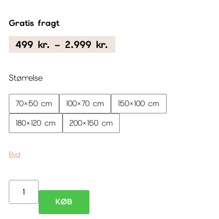
Gratis fragt
Prisinterval:
499
kr.
–
2.999
kr.
499 kr.
til
Størrelse
2.999 kr.
70×50 cm
100×70 cm
150×100 cm
180×120 cm
200×150 cm
Ryd
Blunt
KØB
II