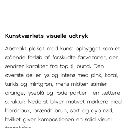
–
abstrakt
plakat
Kunstværkets visuelle udtryk
med
kunst
Abstrakt plakat med kunst opbygget som et
stående forløb af forskudte farvezoner, der
antal
ændrer karakter fra top til bund. Den
øverste del er lys og intens med pink, koral,
turkis og mintgrøn, mens midten samler
orange, lyseblå og røde partier i en tættere
struktur. Nederst bliver motivet mørkere med
bordeaux, brændt brun, sort og dyb rød,
hvilket giver kompositionen en solid visuel