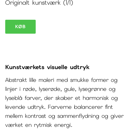
Originalt kunstværk (1/1)
Eclectic
KØB
I
–
abstrakt
lille
Kunstværkets visuelle udtryk
maleri
Abstrakt lille maleri med smukke former og
antal
linjer i røde, lyserøde, gule, lysegrønne og
lyseblå farver, der skaber et harmonisk og
levende udtryk. Farverne balancerer fint
mellem kontrast og sammenflydning og giver
værket en rytmisk energi.