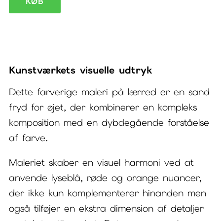
KØB
maleri
på
lærred
Unbound
Kunstværkets visuelle udtryk
II
Dette farverige maleri på lærred er en sand
antal
fryd for øjet, der kombinerer en kompleks
komposition med en dybdegående forståelse
af farve.
Maleriet skaber en visuel harmoni ved at
anvende lyseblå, røde og orange nuancer,
der ikke kun komplementerer hinanden men
også tilføjer en ekstra dimension af detaljer