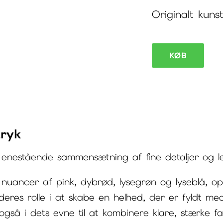
Originalt kunst
KØB
Farverigt
moderne
maleri
Alloy
tryk
III
antal
 enestående sammensætning af fine detaljer og l
af nuancer af pink, dybrød, lysegrøn og lyseblå,
 deres rolle i at skabe en helhed, der er fyldt m
også i dets evne til at kombinere klare, stærke 