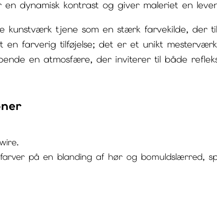
r en dynamisk kontrast og giver maleriet en leven
e kunstværk tjene som en stærk farvekilde, der til
 en farverig tilføjelse; det er et unikt mestervæ
ende en atmosfære, der inviterer til både refleks
oner
ire.
rylfarver på en blanding af hør og bomuldslærred, s