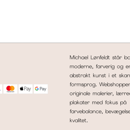
Michael Lønfeldt står b
moderne, farverig og e
abstrakt kunst i et skan
formsprog. Webshoppe
originale malerier, lærr
plakater med fokus på
farvebalance, bevægels
kvalitet.