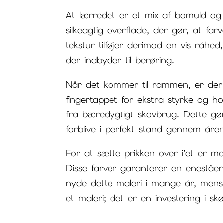
At lærredet er et mix af bomuld og 
silkeagtig overflade, der gør, at f
tekstur tilføjer derimod en vis råhed
der indbyder til berøring.
Når det kommer til rammen, er der 
fingertappet for ekstra styrke og 
fra bæredygtigt skovbrug. Dette gør
forblive i perfekt stand gennem åre
For at sætte prikken over i’et er ma
Disse farver garanterer en eneståe
nyde dette maleri i mange år, mens 
et maleri; det er en investering i sk