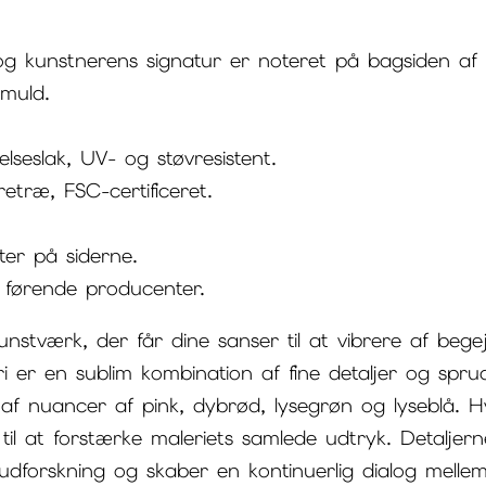
 og kunstnerens signatur er noteret på bagsiden af 
muld.
elseslak, UV- og støvresistent.
træ, FSC-certificeret.
ter på siderne.
f førende producenter.
stværk, der får dine sanser til at vibrere af begej
 er en sublim kombination af fine detaljer og sprud
t af nuancer af pink, dybrød, lysegrøn og lyseblå. H
 at forstærke maleriets samlede udtryk. Detaljern
e udforskning og skaber en kontinuerlig dialog mell