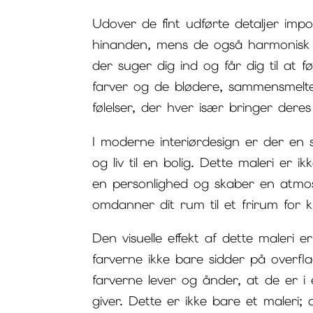
Udover de fint udførte detaljer imp
hinanden, mens de også harmonisk s
der suger dig ind og får dig til at
farver og de blødere, sammensmelte
følelser, der hver især bringer der
I moderne interiørdesign er der en s
og liv til en bolig. Dette maleri er i
en personlighed og skaber en atmosf
omdanner dit rum til et frirum for kr
Den visuelle effekt af dette maleri 
farverne ikke bare sidder på overfl
farverne lever og ånder, at de er i 
giver. Dette er ikke bare et maleri; d