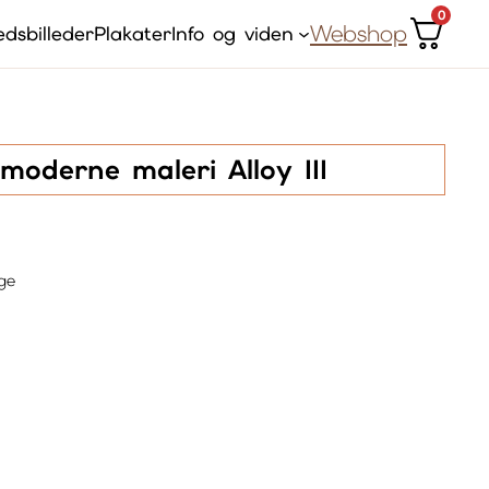
0
Webshop
dsbilleder
Plakater
Info og viden
moderne maleri Alloy III
ge