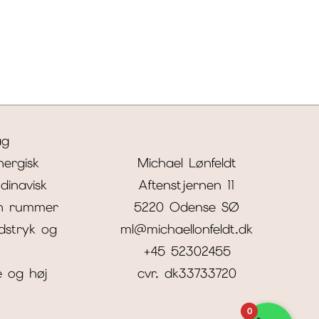
ag
nergisk
Michael Lønfeldt
dinavisk
Aftenstjernen 11
n rummer
5220 Odense SØ
edstryk og
ml@michaellonfeldt.dk
+45 52302455
e og høj
cvr. dk33733720
0