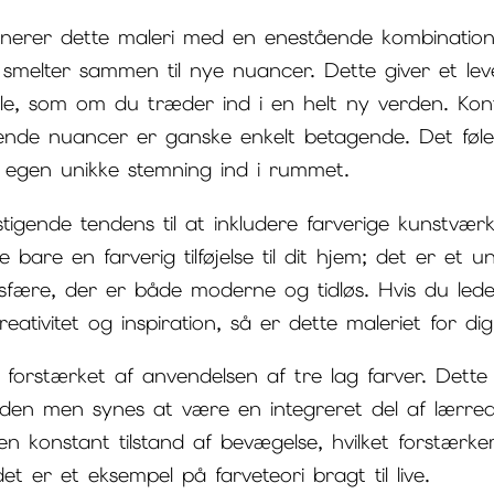
onerer dette maleri med en enestående kombination
melter sammen til nye nuancer. Dette giver et lev
 føle, som om du træder ind i en helt ny verden. Ko
nde nuancer er ganske enkelt betagende. Det føles
es egen unikke stemning ind i rummet.
tigende tendens til at inkludere farverige kunstvær
kke bare en farverig tilføjelse til dit hjem; det er et
ære, der er både moderne og tidløs. Hvis du leder e
eativitet og inspiration, så er dette maleriet for dig
er forstærket af anvendelsen af tre lag farver. Dett
aden men synes at være en integreret del af lærrede
en konstant tilstand af bevægelse, hvilket forstærk
et er et eksempel på farveteori bragt til live.