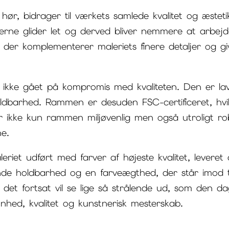
hør, bidrager til værkets samlede kvalitet og æstet
arverne glider let og derved bliver nemmere at arb
, der komplementerer maleriets finere detaljer og gi
ikke gået på kompromis med kvaliteten. Den er lav
holdbarhed. Rammen er desuden FSC-certificeret, hv
 ikke kun rammen miljøvenlig men også utroligt robu
ne.
leriet udført med farver af højeste kvalitet, lever
nde holdbarhed og en farveægthed, der står imod t
det fortsat vil se lige så strålende ud, som den da
ønhed, kvalitet og kunstnerisk mesterskab.