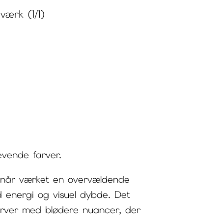
værk (1/1)
evende farver.
 opnår værket en overvældende
ed energi og visuel dybde. Det
farver med blødere nuancer, der