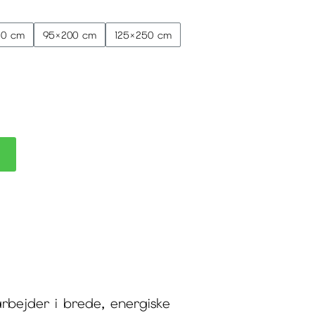
10.999 kr.
40 cm
95×200 cm
125×250 cm
rbejder i brede, energiske