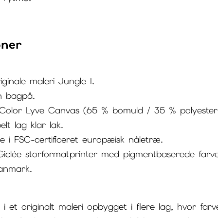
oner
iginale maleri Jungle I.
n bagpå.
 Color Lyve Canvas (65 % bomuld / 35 % polyester
t lag klar lak.
i FSC-certificeret europæisk nåletræ.
 Giclée storformatprinter med pigmentbaserede farve
anmark.
 et originalt maleri opbygget i flere lag, hvor far