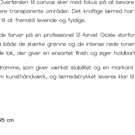
Overførslen til canvas sker med fokus på at bevar
ere transparente områder. Det kraftige lærred har 
til at fremstå levende og fyldige.
 farver på en professionel 12-farvet Giclée storfor
 både de stærke grønne og de intense røde toner 
e lak, der giver en ensartet finish og øger holdba
dramme, som giver værket stabilitet og en markan
 kunsthåndværk, og lærredstrykket leveres klar ti
95 cm