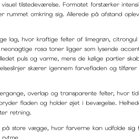
suel tilstedeværelse. Formatet forstærker intensi
ler rummet omkring sig. Allerede på afstand opl
ge lag, hvor kraftige felter af limegrøn, citrongu
neonagtige rosa toner ligger som lysende acce
lledet puls og varme, mens de kølige partier ska
seslinjer skærer igennem farvefladen og tilfører
vergange, overlap og transparente felter, hvor ti
 bryder fladen og holder øjet i bevægelse. Helhe
ter retning.
 på store vægge, hvor farverne kan udfolde sig f
 rytme.