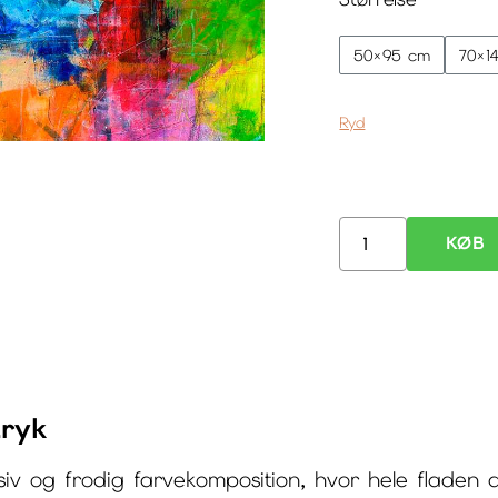
50×95 cm
70×1
Ryd
KØB
Jungle
V
–
kæmpe
lærredstryk
tryk
antal
v og frodig farvekomposition, hvor hele fladen a