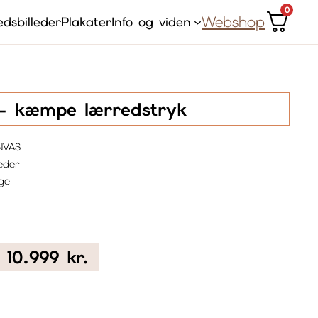
0
Webshop
dsbilleder
Plakater
Info og viden
– kæmpe lærredstryk
NVAS
eder
ge
Prisinterval:
10.999
kr.
1.799 kr.
til