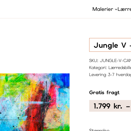
Malerier
Lærre
Jungle V 
SKU:
JUNGLE-V-CA
Kategori:
Lærredsbill
Levering 3-7 hverda
Gratis fragt
1.799
kr.
–
Størrelse