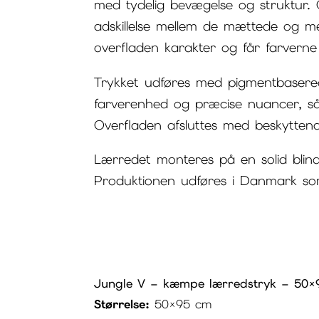
med tydelig bevægelse og struktur. 
adskillelse mellem de mættede og m
overfladen karakter og får farverne 
Trykket udføres med pigmentbaserede
farverenhed og præcise nuancer, så
Overfladen afsluttes med beskyttend
Lærredet monteres på en solid blin
Produktionen udføres i Danmark som
Jungle V – kæmpe lærredstryk – 50×
Størrelse:
50×95 cm