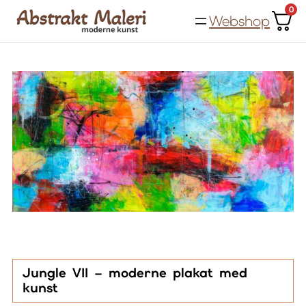
Spring
0
Webshop
til
indhold
Jungle VII – moderne plakat med
kunst