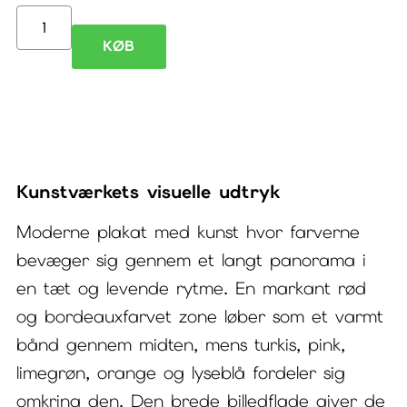
Jungle
KØB
VII
–
moderne
plakat
Kunstværkets visuelle udtryk
med
kunst
Moderne plakat med kunst hvor farverne
bevæger sig gennem et langt panorama i
antal
en tæt og levende rytme. En markant rød
og bordeauxfarvet zone løber som et varmt
bånd gennem midten, mens turkis, pink,
limegrøn, orange og lyseblå fordeler sig
omkring den. Den brede billedflade giver de