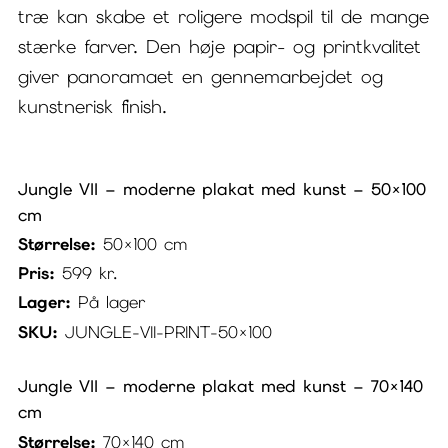
træ kan skabe et roligere modspil til de mange
stærke farver. Den høje papir- og printkvalitet
giver panoramaet en gennemarbejdet og
kunstnerisk finish.
Jungle VII – moderne plakat med kunst – 50×100
cm
Størrelse:
50×100 cm
Pris:
599
kr.
Lager:
På lager
SKU:
JUNGLE-VII-PRINT-50×100
Jungle VII – moderne plakat med kunst – 70×140
cm
Størrelse:
70×140 cm