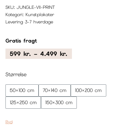
SKU:
JUNGLE-VII-PRINT
Kategori:
Kunstplakater
Levering 3-7 hverdage
Gratis fragt
Prisinterval:
599
kr.
–
4.499
kr.
599 kr.
til
Størrelse
4.499 kr.
50×100 cm
70×140 cm
100×200 cm
125×250 cm
150×300 cm
Ryd