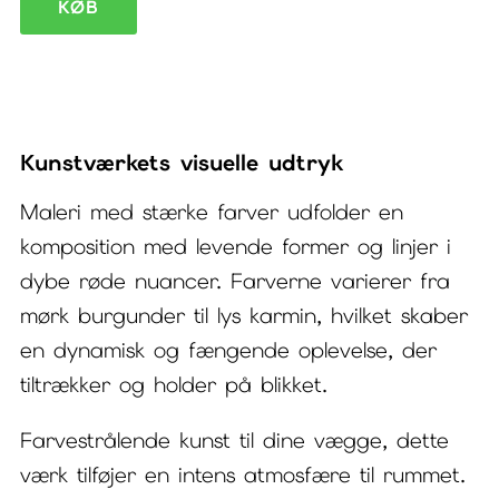
Maleri
KØB
med
stærke
farver
Heat
Kunstværkets visuelle udtryk
I
Maleri med stærke farver udfolder en
antal
komposition med levende former og linjer i
dybe røde nuancer. Farverne varierer fra
mørk burgunder til lys karmin, hvilket skaber
en dynamisk og fængende oplevelse, der
tiltrækker og holder på blikket.
Farvestrålende kunst til dine vægge, dette
værk tilføjer en intens atmosfære til rummet.