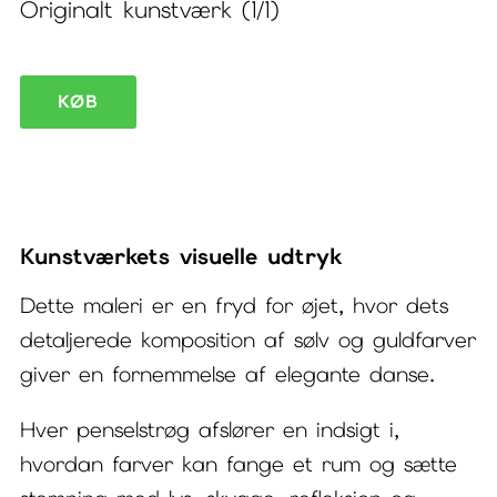
Originalt kunstværk (1/1)
Maleri
KØB
sølv
og
guldfarver
Precious
Kunstværkets visuelle udtryk
VII
Dette maleri er en fryd for øjet, hvor dets
antal
detaljerede komposition af sølv og guldfarver
giver en fornemmelse af elegante danse.
Hver penselstrøg afslører en indsigt i,
hvordan farver kan fange et rum og sætte