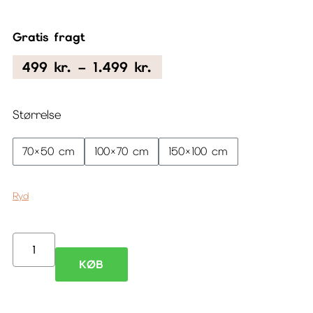
Gratis fragt
Prisinterval:
499
kr.
–
1.499
kr.
499 kr.
til
Størrelse
1.499 kr.
70×50 cm
100×70 cm
150×100 cm
Ryd
Moderne
KØB
unik
plakat