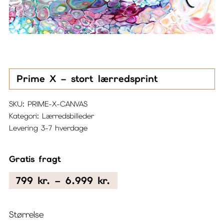
Prime X – stort lærredsprint
SKU:
PRIME-X-CANVAS
Kategori:
Lærredsbilleder
Levering 3-7 hverdage
Gratis fragt
Prisinterval:
799
kr.
–
6.999
kr.
799 kr.
til
Størrelse
6.999 kr.