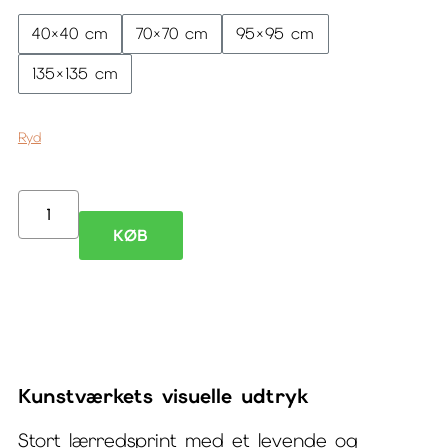
40×40 cm
70×70 cm
95×95 cm
135×135 cm
Ryd
Prime
KØB
X
–
stort
lærredsprint
Kunstværkets visuelle udtryk
antal
Stort lærredsprint med et levende og