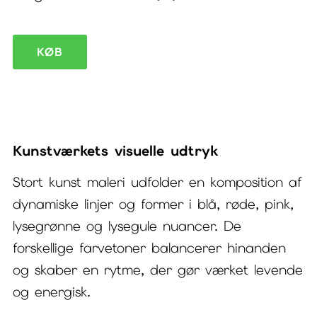
Stort
KØB
kunst
maleri
Jungle
III
Kunstværkets visuelle udtryk
antal
Stort kunst maleri udfolder en komposition af
dynamiske linjer og former i blå, røde, pink,
lysegrønne og lysegule nuancer. De
forskellige farvetoner balancerer hinanden
og skaber en rytme, der gør værket levende
og energisk.