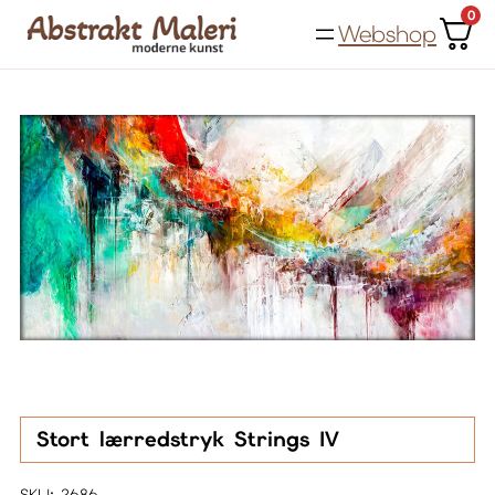
Spring
0
Webshop
til
indhold
Stort lærredstryk Strings IV
SKU:
2686