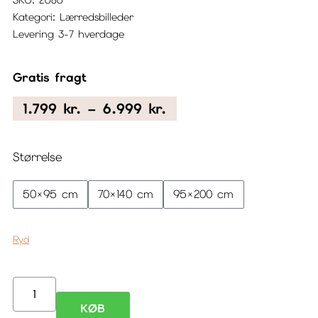
Kategori:
Lærredsbilleder
Levering 3-7 hverdage
Gratis fragt
Prisinterval:
1.799
kr.
–
6.999
kr.
1.799 kr.
til
Størrelse
6.999 kr.
50×95 cm
70×140 cm
95×200 cm
Ryd
Stort
KØB