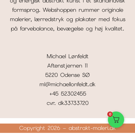
og energisk abstrakt kunst i et skandinavisk
formsprog. Webshoppen rummer originale
malerier, lærredstryk og plakater med fokus
på farvebalance, bevægelse og høj kvalitet.
Michael Lønfeldt
Aftenstjernen 11
5220 Odense SØ
ml@michaellonfeldt.dk
+45 52302455
cvr. dk33733720
0
Copyright 2026 – abstrakt-maleri.dk