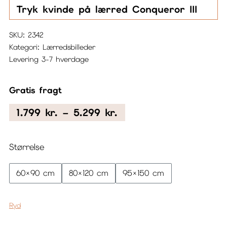
Tryk kvinde på lærred Conqueror III
SKU:
2342
Kategori:
Lærredsbilleder
Levering 3-7 hverdage
Gratis fragt
Prisinterval:
1.799
kr.
–
5.299
kr.
1.799 kr.
til
Størrelse
5.299 kr.
60×90 cm
80×120 cm
95×150 cm
Ryd