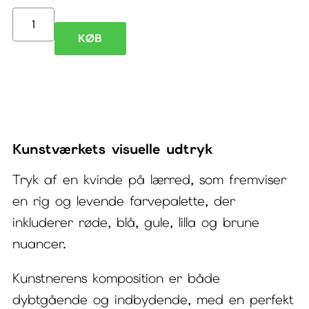
Tryk
KØB
kvinde
på
lærred
Conqueror
Kunstværkets visuelle udtryk
III
antal
Tryk af en kvinde på lærred, som fremviser
en rig og levende farvepalette, der
inkluderer røde, blå, gule, lilla og brune
nuancer.
Kunstnerens komposition er både
dybtgående og indbydende, med en perfekt